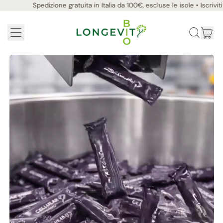
Spedizione gratuita in Italia da 100€, escluse le isole • Iscriviti alla
MENU
AR
CERCA
CARR
NEL
NOSTRO
SITO