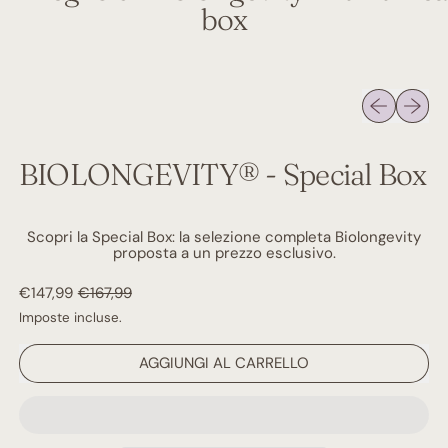
box
Presentazio
Presen
BIOLONGEVITY® - Special Box
Scopri la Special Box: la selezione completa Biolongevity
proposta a un prezzo esclusivo.
Prezzo normale
Prezzo di vendita
€147,99
€167,99
Imposte incluse.
AGGIUNGI AL CARRELLO