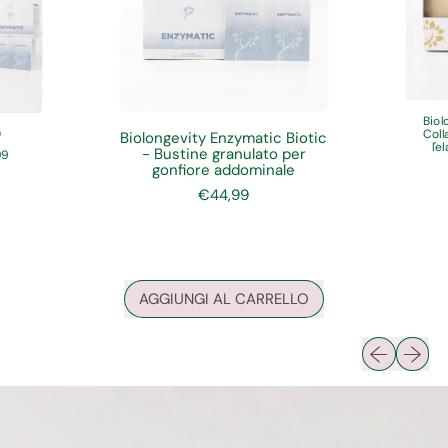
Biol
0
Coll
Biolongevity Enzymatic Biotic
l'e
- Bustine granulato per
99
gonfiore addominale
P
€44,99
r
e
z
z
o
n
AGGIUNGI AL CARRELLO
o
r
,
m
Biolongevity
Presentazio
Presen
a
Enzymatic
l
Biotic
e
-
Bustine
granulato
per